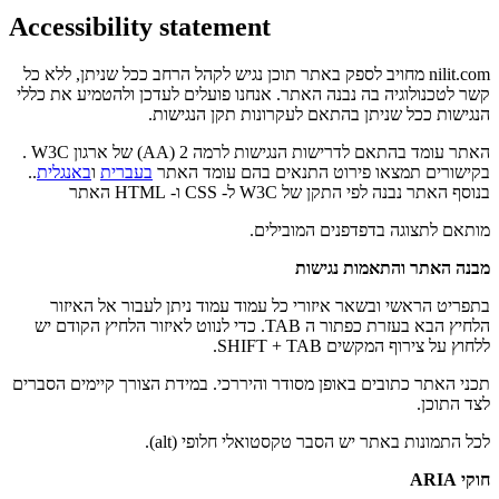
Accessibility statement
nilit.com מחויב לספק באתר תוכן נגיש לקהל הרחב ככל שניתן, ללא כל
קשר לטכנולוגיה בה נבנה האתר. אנחנו פועלים לעדכן ולהטמיע את כללי
הנגישות ככל שניתן בהתאם לעקרונות תקן הנגישות.
האתר עומד בהתאם לדרישות הנגישות לרמה 2 (AA) של ארגון W3C .
..
באנגלית
ו
בעברית
בקישורים תמצאו פירוט התנאים בהם עומד האתר
בנוסף האתר נבנה לפי התקן של W3C ל- CSS ו- HTML האתר
מותאם לתצוגה בדפדפנים המובילים.
מבנה האתר והתאמות נגישות
בתפריט הראשי ובשאר איזורי כל עמוד עמוד ניתן לעבור אל האיזור
הלחיץ הבא בעזרת כפתור ה TAB. כדי לנווט לאיזור הלחיץ הקודם יש
ללחוץ על צירוף המקשים SHIFT + TAB.
תכני האתר כתובים באופן מסודר והיררכי. במידת הצורך קיימים הסברים
לצד התוכן.
לכל התמונות באתר יש הסבר טקסטואלי חלופי (alt).
חוקי ARIA