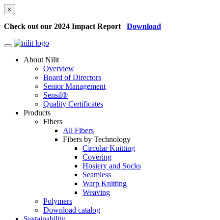
x
Check out our 2024 Impact Report
Download
About Nilit
Overview
Board of Directors
Senior Management
Sensil®
Quality Certificates
Products
Fibers
All Fibers
Fibers by Technology
Circular Knitting
Covering
Hosiery and Socks
Seamless
Warp Knitting
Weaving
Polymers
Download catalog
Sustainability